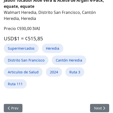
Jabón Tocador Aloe Vera & Aceite de Argán 4-Pack,
equate, equate
Walmart Heredia, Distrito San Francisco, Cantón
Heredia, Heredia
Precio ¢930,00 IVAI
USD$1 = ¢515,85
Supermercados
Heredia
Distrito San Francisco
Cantón Heredia
Articulos de Salud
2024
Ruta 3
Ruta 111
Previous article: Leche Entera 3.5% grasa 1L, CORONADO / W
Next articl
Prev
Next