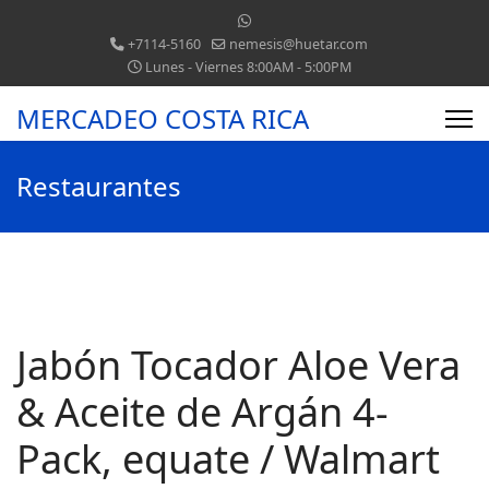
+7114-5160
nemesis@huetar.com
Lunes - Viernes 8:00AM - 5:00PM
MERCADEO COSTA RICA
Restaurantes
Jabón Tocador Aloe Vera
& Aceite de Argán 4-
Pack, equate / Walmart